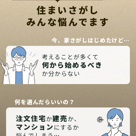
住まいさがし
みんな悩んでます
今、家さがしはじめたけど…
考えることが多くて
何から始めるべき
か分からない
何を選んだらいいの？
注文住宅
建売
か
か、
マンション
にするか
悩んでしまう…