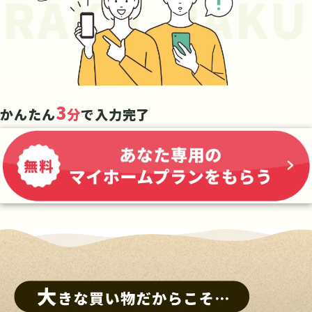
3
かんたん
分
で入力完了